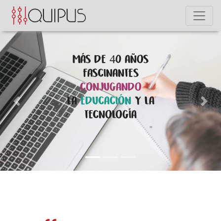
Más de 40 años
fascinantes
conjugando
la
educación
y la
Previous
Nex
tecnología