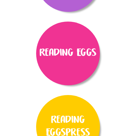
Reading Eggs
Reading
Eggspress